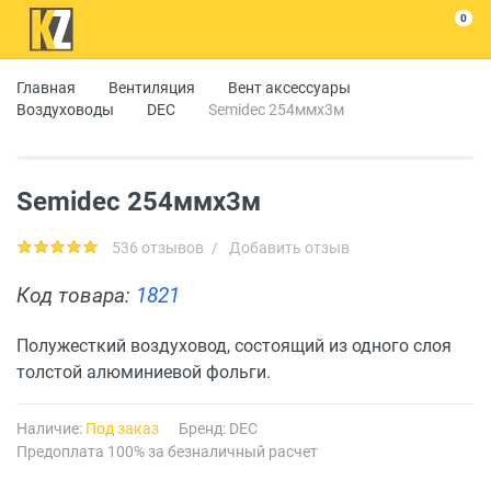
0
Главная
Вентиляция
Вент аксессуары
Воздуховоды
DEC
Semidec 254ммx3м
Semidec 254ммx3м
536 отзывов
/
Добавить отзыв
Код товара:
1821
Полужесткий воздуховод, состоящий из одного слоя
толстой алюминиевой фольги.
Наличие:
Под заказ
Бренд:
DEC
Предоплата 100% за безналичный расчет