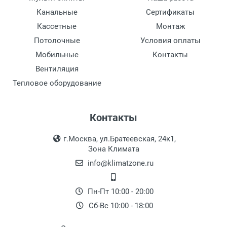
внутренними блоками
Канальные
Сертификаты
30 м
Кассетные
Монтаж
Диаметр жидкостной трубы
Потолочные
Условия оплаты
3/8"
Мобильные
Контакты
Вентиляция
Уровень шума
60 дБ
Тепловое оборудование
Размеры (ШхВхГ)
1050х950х340 см
Контакты
Вес
г.Москва, ул.Братеевская, 24к1,
Зона Климата
82 кг
info@klimatzone.ru
Максимальный расход воздуха
5500 м3 /ч
Пн-Пт 10:00 - 20:00
Максимальное количество подключаемых
Сб-Вс 10:00 - 18:00
внутренних блоков