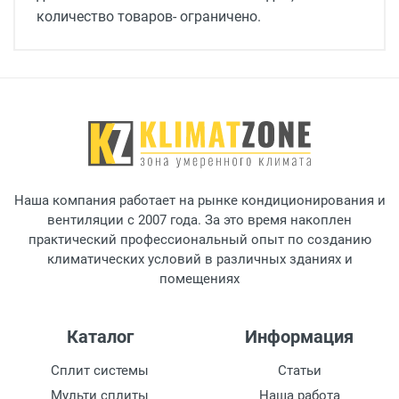
количество товаров- ограничено.
Максимальная температура при обогреве
24 °C
Минимальная температура при охлаждении
-15 °C
Максимальная температура при охлаждении
43 °C
Наша компания работает на рынке кондиционирования и
Минимальная температура при обогреве
вентиляции с 2007 года. За это время накоплен
-15 °C
практический профессиональный опыт по созданию
климатических условий в различных зданиях и
Диаметр газовой трубы (дюймы)
помещениях
5/8"
Максимальная длина трасс
Каталог
Информация
100 м
Сплит системы
Статьи
Максимальный перепад высот между
Мульти сплиты
Наша работа