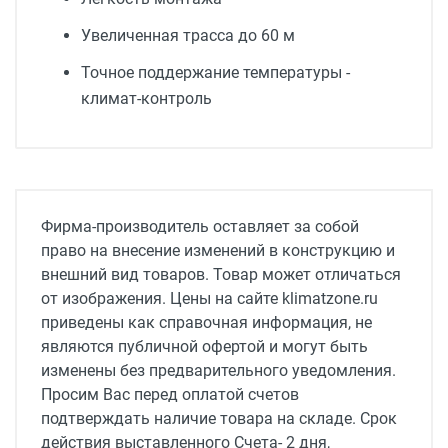
Увеличенная трасса до 60 м
Точное поддержание температуры -
климат-контроль
Тип блока
наружный
Мощность в режиме охлаждения
Фирма-производитель оставляет за собой
12.5 кВт
право на внесение изменений в конструкцию и
внешний вид товаров. Товар может отличаться
Мощность в режиме обогрева
от изображения. Цены на сайте klimatzone.ru
14.5 кВт
приведены как справочная информация, не
Потребляемая мощность при обогреве
являются публичной офертой и могут быть
4 кВт
изменены без предварительного уведомления.
Просим Вас перед оплатой счетов
Потребляемая мощность при охлаждении
подтверждать наличие товара на складе. Срок
3 кВт
действия выставленного Счета- 2 дня,