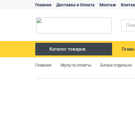
Главная
Доставка и Оплата
Монтаж
Конта
Главн
Каталог товаров
Сплит системы
Главная
Мульти сплиты
Блоки отдельно
Мульти сплиты
Канальные
Кассетные
Потолочные
Мобильные
Вентиляция