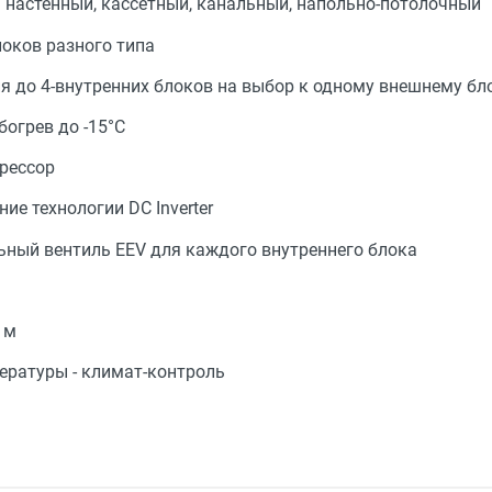
: настенный, кассетный, канальный, напольно-потолочный
оков разного типа
 до 4-внутренних блоков на выбор к одному внешнему бл
огрев до -15°C
рессор
ие технологии DC Inverter
ный вентиль EEV для каждого внутреннего блока
 м
ературы - климат-контроль
наружный
19 кВт