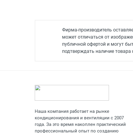
Мощность в режиме
обогрева
Потребляемая мощность
при обогреве
Фирма-производитель оставляет
может отличаться от изображен
Потребляемая мощность
при охлаждении
публичной офертой и могут бы
подтверждать наличие товара н
Максимальная температура
при обогреве
Минимальная температура
при охлаждении
Максимальная температура
при охлаждении
Минимальная температура
при обогреве
Наша компания работает на рынке
Диаметр газовой трубы
кондиционирования и вентиляции с 2007
(дюймы)
года. За это время накоплен практический
профессиональный опыт по созданию
Максимальная длина трасс