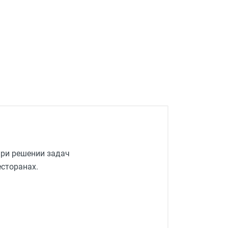
при решении задач
есторанах.