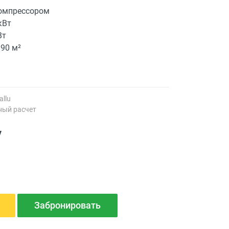
компрессором
кВт
Вт
90 м²
allu
ный расчет
у
Забронировать