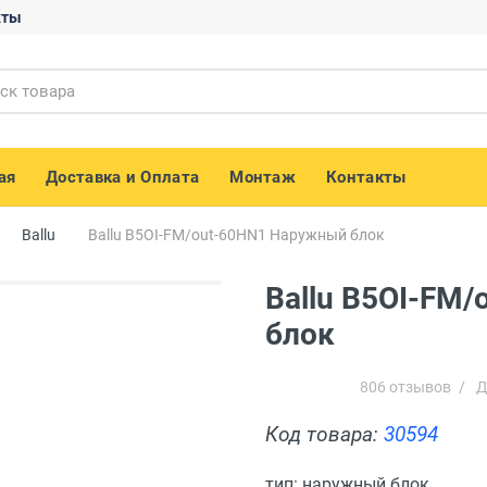
кты
ая
Доставка и Оплата
Монтаж
Контакты
Ballu
Ballu B5OI-FM/out-60HN1 Наружный блок
Ballu B5OI-FM
блок
806 отзывов
/
Д
Код товара:
30594
тип: наружный блок