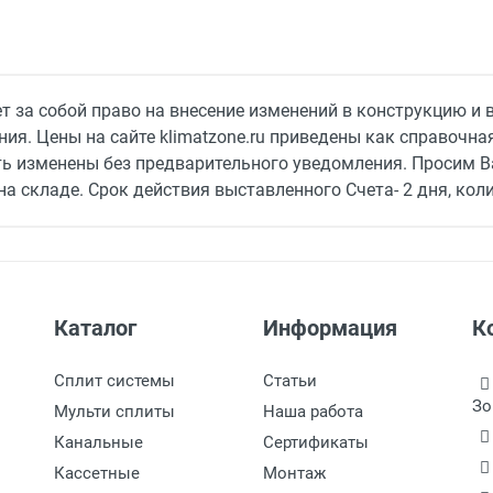
19.5 кВт
5.3 кВт
 за собой право на внесение изменений в конструкцию и 
ия. Цены на сайте klimatzone.ru приведены как справочн
5.4 кВт
ть изменены без предварительного уведомления. Просим В
а складе. Срок действия выставленного Счета- 2 дня, коли
24 °C
-15 °C
43 °C
Каталог
Информация
К
-15 °C
Сплит системы
Статьи
Зо
Мульти сплиты
Наша работа
5/8"
Канальные
Сертификаты
Кассетные
Монтаж
100 м