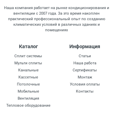
Наша компания работает на рынке кондиционирования и
Вес,кг
вентиляции с 2007 года. За это время накоплен
20
практический профессиональный опыт по созданию
климатических условий в различных зданиях и
Вид топлива
помещениях
дизельное топливо
Вид нагревательного элемента
Каталог
Информация
Горелка
Сплит системы
Статьи
Площадь помещения, м2
Мульти сплиты
Наша работа
200
Канальные
Сертификаты
Кассетные
Монтаж
Вместительность бака, л
24
Потолочные
Условия оплаты
Мобильные
Контакты
Напряжение электропитания, В
Вентиляция
220 -240
Тепловое оборудование
Расход топлива, кг/ч