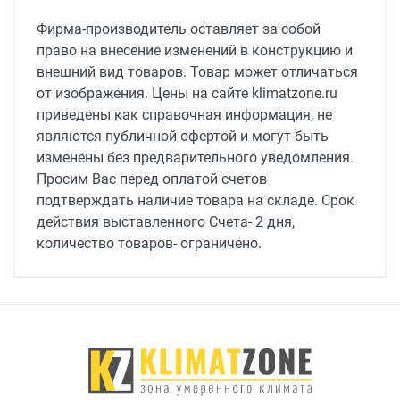
Источник тепла
Фирма-производитель оставляет за собой
дизель
право на внесение изменений в конструкцию и
внешний вид товаров. Товар может отличаться
Производительность, м3/ч
от изображения. Цены на сайте klimatzone.ru
500
приведены как справочная информация, не
Тип установки
являются публичной офертой и могут быть
Напольный
изменены без предварительного уведомления.
Просим Вас перед оплатой счетов
Мощность электрического нагревателя, кВт
подтверждать наличие товара на складе. Срок
20
действия выставленного Счета- 2 дня,
количество товаров- ограничено.
Габариты, мм
675x890x440
Класс защиты
IPX4
Потребляемая мощность
0.23 кВт