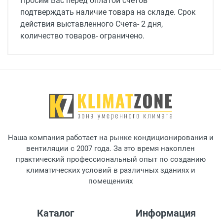
Просим Вас перед оплатой счетов
Максимальная длина коммуникаций
подтверждать наличие товара на складе. Срок
50 м
действия выставленного Счета- 2 дня,
количество товаров- ограничено.
Мощность в режиме охлаждения
14.6 кВт
Мощность в режиме обогрева
16.3 кВт
Максимальная потребляемая мощность
4.5 кВт
Наша компания работает на рынке кондиционирования и
Уровень шума внутреннего блока (мин/макс)
вентиляции с 2007 года. За это время накоплен
37 дБ
практический профессиональный опыт по созданию
климатических условий в различных зданиях и
Уровень шума нар.блок
помещениях
58 дБ
Минимальная температура при охлаждении
Каталог
Информация
-15 +43 °С