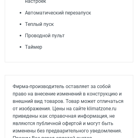
настроек
Автоматический перезапуск
Теплый пуск
Проводной пульт
Таймер
Обслуживаемая площадь
140 м2
инвертор
Фирма-производитель оставляет за собой
нет
право на внесение изменений в конструкцию и
внешний вид товаров. Товар может отличаться
Расход воздуха, (макс./сред./мин.) м3/ч
от изображения. Цены на сайте klimatzone.ru
2200
приведены как справочная информация, не
Класс энергопотребления
являются публичной офертой и могут быть
A
изменены без предварительного уведомления.