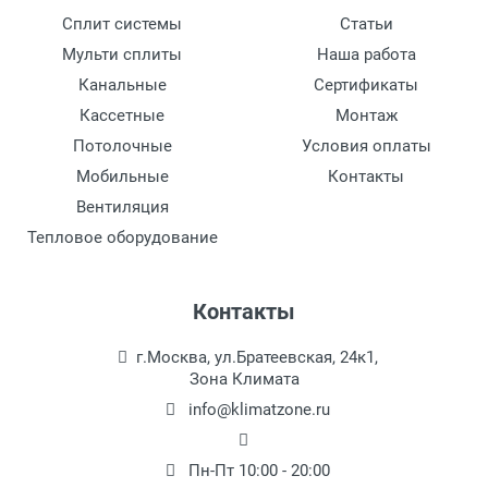
Сплит системы
Статьи
Минимальная температура при обогреве
Мульти сплиты
Наша работа
-10 ~ 24 ℃
Канальные
Сертификаты
Кассетные
Монтаж
Внутреннего блока сплит-системы или
мобильного кондиционера (ШxВxГ)
Потолочные
Условия оплаты
140х30х70 см
Мобильные
Контакты
Вентиляция
Наружного блока сплит-системы или
оконного кондиционера (ШxВxГ)
Тепловое оборудование
94x82x46 см
Вес внутреннего блока
Контакты
52 кг
г.Москва, ул.Братеевская, 24к1,
Вес внешнего блока
Зона Климата
97 кг
info@klimatzone.ru
Статическое давление
Пн-Пт 10:00 - 20:00
0-150 Па