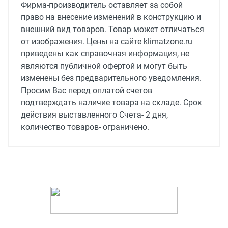
Фирма-производитель оставляет за собой
2.5
право на внесение изменений в конструкцию и
внешний вид товаров. Товар может отличаться
Мощность электрического нагревателя, кВт
от изображения. Цены на сайте klimatzone.ru
1.5
приведены как справочная информация, не
Габариты, мм
являются публичной офертой и могут быть
500x169x77
изменены без предварительного уведомления.
Просим Вас перед оплатой счетов
Класс защиты
подтверждать наличие товара на складе. Срок
IP44
действия выставленного Счета- 2 дня,
количество товаров- ограничено.
Вес, кг
1.9
Ток электрического нагревателя, А
6.5
Напряжение электропитания, В
230