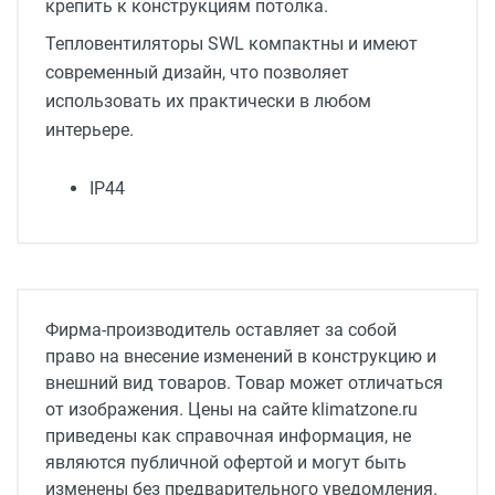
крепить к конструкциям потолка.
Тепловентиляторы SWL компактны и имеют
современный дизайн, что позволяет
использовать их практически в любом
интерьере.
IP44
Тип оборудования
Тепловой вентилятор
Источник тепла
Фирма-производитель оставляет за собой
Вода
право на внесение изменений в конструкцию и
внешний вид товаров. Товар может отличаться
Серия
от изображения. Цены на сайте klimatzone.ru
SWL
приведены как справочная информация, не
Габариты, мм
являются публичной офертой и могут быть
828x798x517
изменены без предварительного уведомления.