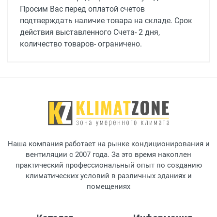
Просим Вас перед оплатой счетов
Класс защиты
подтверждать наличие товара на складе. Срок
IP44
действия выставленного Счета- 2 дня,
количество товаров- ограничено.
Вес, кг
50
Расход воздуха, м3/ч
6450/ 4230
Уровень шума(Н/В),дБ
56/47
Наша компания работает на рынке кондиционирования и
Вместительность бака, л
вентиляции с 2007 года. За это время накоплен
2.3
практический профессиональный опыт по созданию
климатических условий в различных зданиях и
Напряжение электропитания, В
помещениях
230
Максимальный ток, A