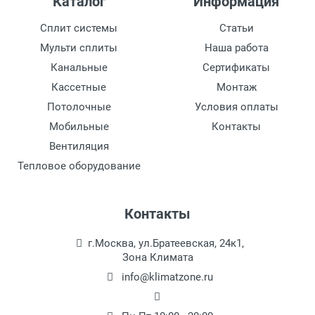
Каталог
Информация
2.3
Сплит системы
Статьи
Рабочая температура окружающей среды, °C
Мульти сплиты
Наша работа
-20 до 30
Канальные
Сертификаты
Кассетные
Монтаж
Полная мощность при t воды 80/60 ° С, t
воздуха + 15 ° С, кВт
Потолочные
Условия оплаты
49.6
Мобильные
Контакты
Вентиляция
Падение давления при t воды 60/40 ° C, t
воздуха + 15 ° С, кПа
Тепловое оборудование
4
Температура воды, °C
Контакты
150
г.Москва, ул.Братеевская, 24к1,
Максимальное рабочее давление, MПа
Зона Климата
1
info@klimatzone.ru