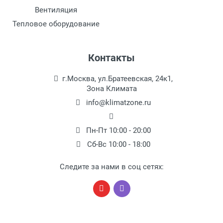
воздушного потока, система против образования
Вентиляция
льда, функция запоминания настроек
Тепловое оборудование
Минимальная температура при обогреве
-7 - 24 °С
Контакты
Внутреннего блока сплит-системы или
г.Москва, ул.Братеевская, 24к1,
мобильного кондиционера (ШxВxГ)
Зона Климата
957x250x655 мм
info@klimatzone.ru
Наружного блока сплит-системы или
оконного кондиционера (ШxВxГ)
Пн-Пт 10:00 - 20:00
780x545x245 мм
Сб-Вс 10:00 - 18:00
Вес внутреннего блока
Следите за нами в соц сетях:
25.5 кг
Вес внешнего блока
41 кг
Статическое давление