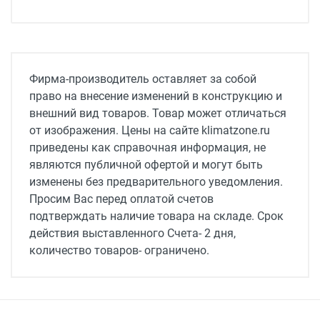
Обслуживаемая площадь
50 м2
инвертор
Фирма-производитель оставляет за собой
нет
право на внесение изменений в конструкцию и
внешний вид товаров. Товар может отличаться
Максимальная длина коммуникаций
от изображения. Цены на сайте klimatzone.ru
30 м
приведены как справочная информация, не
Мощность в режиме охлаждения
являются публичной офертой и могут быть
5300 Вт
изменены без предварительного уведомления.
Просим Вас перед оплатой счетов
Мощность в режиме обогрева
подтверждать наличие товара на складе. Срок
5600 Вт
действия выставленного Счета- 2 дня,
количество товаров- ограничено.
Потребляемая мощность при обогреве
1480 Вт
Потребляемая мощность при охлаждении