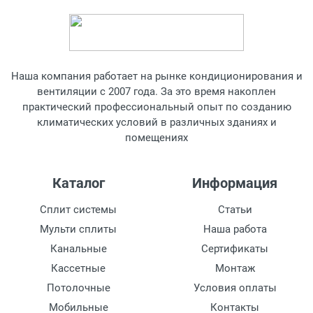
1550 Вт
Дополнительные режимы
режим вентиляции (без охлаждения и обогрева),
автоматическое поддержание температуры,
Наша компания работает на рынке кондиционирования и
самодиагностика неисправностей, ночной режим
вентиляции с 2007 года. За это время накоплен
Уровень шума внутреннего блока (мин/макс)
практический профессиональный опыт по созданию
климатических условий в различных зданиях и
37 / 34 / 30 дБ
помещениях
Уровень шума нар.блок
55 дБ
Каталог
Информация
Регулировка скорости вращения вентилятора
Сплит системы
Статьи
есть, количество скоростей - 3
Мульти сплиты
Наша работа
Минимальная температура при охлаждении
Канальные
Сертификаты
10 ~ 43 °С
Кассетные
Монтаж
Потолочные
Условия оплаты
Другие функции и особенности
Мобильные
Контакты
возможность регулировки направления