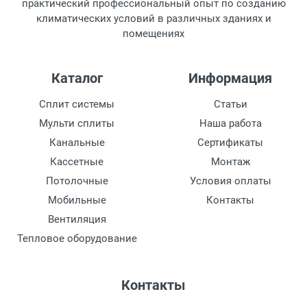
практический профессиональный опыт по созданию
климатических условий в различных зданиях и
Минимальная температура при обогреве
помещениях
-15 ~ 24 ℃
Внутреннего блока сплит-системы или
Каталог
Информация
мобильного кондиционера (ШxВxГ)
1230х290х790 мм
Сплит системы
Статьи
Мульти сплиты
Наша работа
Наружного блока сплит-системы или
оконного кондиционера (ШxВxГ)
Канальные
Сертификаты
1120х1100х440 мм
Кассетные
Монтаж
Потолочные
Условия оплаты
Вес внутреннего блока
Мобильные
Контакты
53 кг
Вентиляция
Вес внешнего блока
Тепловое оборудование
103 кг
Тип хладагента
Контакты
R 410A