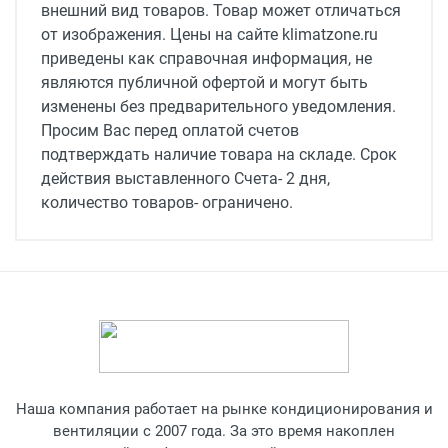
внешний вид товаров. Товар может отличаться
Максимальная длина коммуникаций
от изображения. Цены на сайте klimatzone.ru
30 м
приведены как справочная информация, не
Мощность в режиме охлаждения
являются публичной офертой и могут быть
14.1 кВт
изменены без предварительного уведомления.
Просим Вас перед оплатой счетов
Мощность в режиме обогрева
подтверждать наличие товара на складе. Срок
15.2 кВт
действия выставленного Счета- 2 дня,
количество товаров- ограничено.
Потребляемая мощность при обогреве
4.7 кВт
Потребляемая мощность при охлаждении
5 кВт
Уровень шума внутреннего блока (мин/макс)
50 / 52 дБ
Наша компания работает на рынке кондиционирования и
Минимальная температура при охлаждении
вентиляции с 2007 года. За это время накоплен
-15 +43 °С