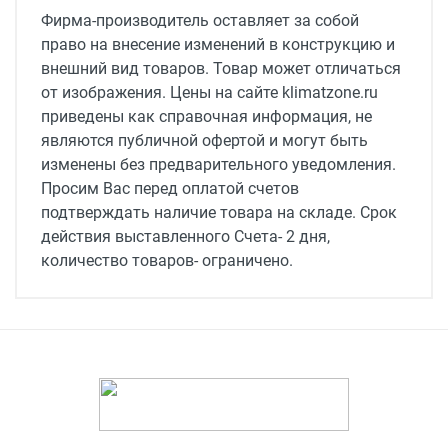
Мощность нагревателя, кВт
Фирма-производитель оставляет за собой
1.2
право на внесение изменений в конструкцию и
внешний вид товаров. Товар может отличаться
Мощность вентилятора, кВт
от изображения. Цены на сайте klimatzone.ru
1.48
приведены как справочная информация, не
Уровень шума, дБ(А)
являются публичной офертой и могут быть
54
изменены без предварительного уведомления.
Просим Вас перед оплатой счетов
Ток потребления, A
подтверждать наличие товара на складе. Срок
6.84
действия выставленного Счета- 2 дня,
количество товаров- ограничено.
Вес, кг
41
Исполнение
вертикальная установка
Тип рекуператора
роторный