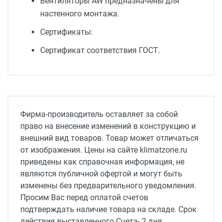
Вентиляторы AW предназначены для
настенного монтажа.
Сертификаты:
Сертификат соответствия ГОСТ.
Тип оборудования
oсевой
Серия
Фирма-производитель оставляет за собой
AW
право на внесение изменений в конструкцию и
внешний вид товаров. Товар может отличаться
Уровень шума, дБ(А)
от изображения. Цены на сайте klimatzone.ru
67
приведены как справочная информация, не
Поток воздуха, м3/ч
являются публичной офертой и могут быть
7301/7300
изменены без предварительного уведомления.
Просим Вас перед оплатой счетов
Ток потребления, A
подтверждать наличие товара на складе. Срок
2.9
действия выставленного Счета- 2 дня,