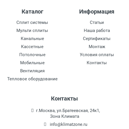
Напряжение, В
Каталог
Информация
380
Сплит системы
Статьи
Расход воздуха, м3/ч
Мульти сплиты
Наша работа
5200
Канальные
Сертификаты
Кассетные
Монтаж
Эффективная длина струи, м
4.5
Потолочные
Условия оплаты
Мобильные
Контакты
Скорость воздуха на выходе, м/с
Вентиляция
10,5
Тепловое оборудование
Контакты
г.Москва, ул.Братеевская, 24к1,
Зона Климата
info@klimatzone.ru