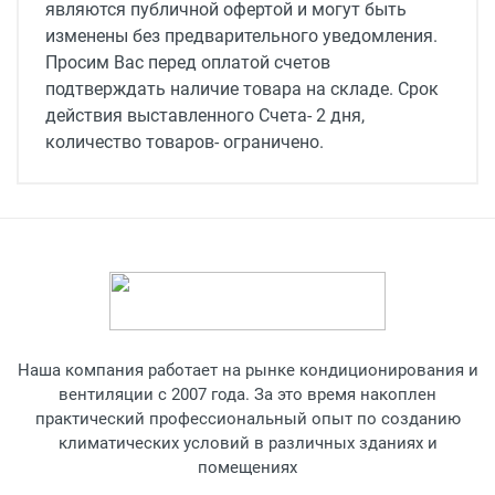
Уровень шума, дБ(А)
являются публичной офертой и могут быть
65
изменены без предварительного уведомления.
Просим Вас перед оплатой счетов
Тип установки
подтверждать наличие товара на складе. Срок
Горизонтальная/Вертикальная
действия выставленного Счета- 2 дня,
количество товаров- ограничено.
Максимальная высота установки, м
4.5
Класс защиты
IP 21
Потребляемая мощность, Вт
560
Наша компания работает на рынке кондиционирования и
Габаритные размеры,мм
вентиляции с 2007 года. За это время накоплен
2325x380x368
практический профессиональный опыт по созданию
климатических условий в различных зданиях и
Вес,кг
помещениях
52