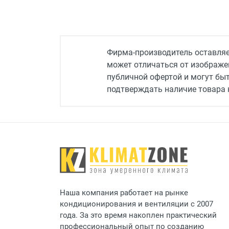
Производительность, м3/ч
Автоматический
выключатель
Ступени мощности, кВт
Фирма-производитель оставляет
может отличаться от изображен
Уровень шума, дБ(А)
публичной офертой и могут бы
Максимальная мощность,
подтверждать наличие товара н
кВт
Тип установки
Потребляемая
электрическая мощность,
Вт
Длина завесы, м
Класс защиты
Наша компания работает на рынке
Максимальный ток, А
кондиционирования и вентиляции с 2007
года. За это время накоплен практический
Источник питания
профессиональный опыт по созданию