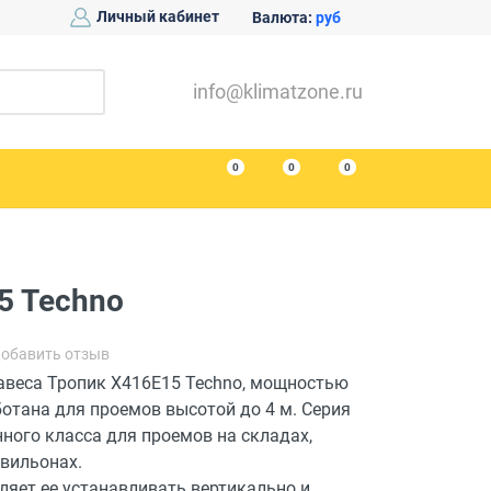
Личный кабинет
Валюта:
руб
info@klimatzone.ru
0
0
0
5 Techno
обавить отзыв
авеса Тропик Х416Е15 Techno, мощностью
ботана для проемов высотой до 4 м. Серия
ного класса для проемов на складах,
авильонах.
ляет ее устанавливать вертикально и