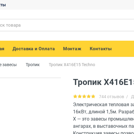
кты
ая
Доставка и Оплата
Монтаж
Контакты
е завесы
Тропик
Тропик X416E15 Techno
Тропик X416E1
744 отзывов
/
Д
Электрическая тепловая з
16кВт, длиной 1,5м. Разра
Х — это завесы промышлен
ангарах, в выставочных п
Конструкция завесы позво