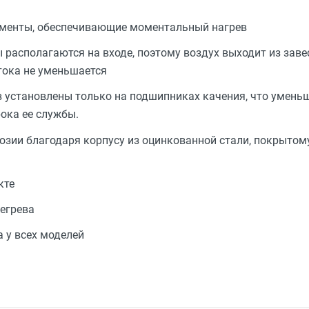
ементы, обеспечивающие моментальный нагрев
располагаются на входе, поэтому воздух выходит из заве
ока не уменьшается
 установлены только на подшипниках качения, что уменьш
ока ее службы.
зии благодаря корпусу из оцинкованной стали, покрытому
кте
регрева
 у всех моделей
Тепловая завеса
Электричество