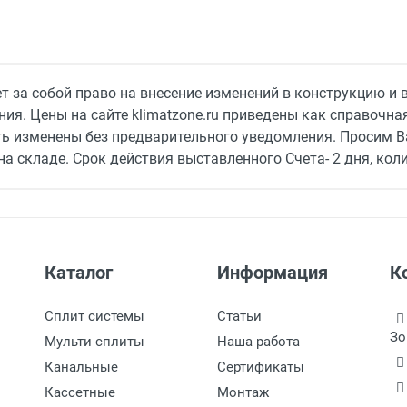
3550
32
0 / 7,0 / 9,0 / 16,0
 за собой право на внесение изменений в конструкцию и 
ия. Цены на сайте klimatzone.ru приведены как справочн
60
ть изменены без предварительного уведомления. Просим В
16
а складе. Срок действия выставленного Счета- 2 дня, коли
горизонтальная / вертикальная
500
Каталог
Информация
К
1.5
Сплит системы
Статьи
IP21
Зо
Мульти сплиты
Наша работа
25
Канальные
Сертификаты
380 В
Кассетные
Монтаж