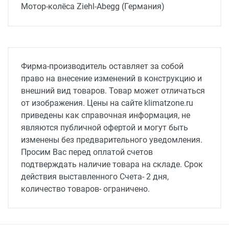
Мотор-колёса Ziehl-Abegg (Германия)
Производительность, м3/ч
1290
Напряжение питания, В / Гц
Фирма-производитель оставляет за собой
230/50/1
право на внесение изменений в конструкцию и
внешний вид товаров. Товар может отличаться
Мощность нагревателя, кВт
от изображения. Цены на сайте klimatzone.ru
- / 10
приведены как справочная информация, не
Мощность вентилятора, кВт
являются публичной офертой и могут быть
0.44
изменены без предварительного уведомления.
Просим Вас перед оплатой счетов
Уровень шума, дБ(А)
подтверждать наличие товара на складе. Срок
57
действия выставленного Счета- 2 дня,
количество товаров- ограничено.
Ток потребления, A
2