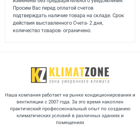
16.3
изменены без предварительного уведомления.
Просим Вас перед оплатой счетов
Уровень шума, дБ(А)
подтверждать наличие товара на складе. Срок
60
действия выставленного Счета- 2 дня,
количество товаров- ограничено.
Ток потребления, A
27.3
Исполнение
вертикальная установка; слева
Тип рекуператора
пластинчатый
Наша компания работает на рынке кондиционирования и
Пылевой фильтр
вентиляции с 2007 года. За это время накоплен
EU5/EU5
практический профессиональный опыт по созданию
климатических условий в различных зданиях и
Тип калорифера
помещениях
электрический
рекуператор