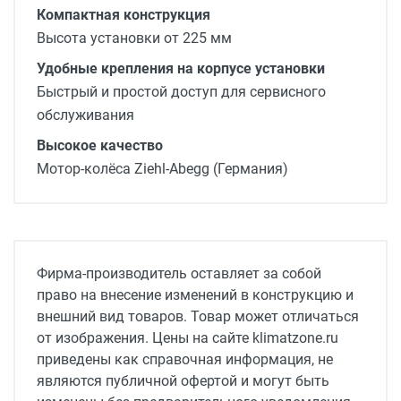
Компактная конструкция
Высота установки от 225 мм
Удобные крепления на корпусе установки
Быстрый и простой доступ для сервисного
обслуживания
Высокое качество
Мотор-колёса Ziehl-Abegg (Германия)
Производительность, м3/ч
2060
Напряжение питания, В / Гц
Фирма-производитель оставляет за собой
400/50/3
право на внесение изменений в конструкцию и
внешний вид товаров. Товар может отличаться
Мощность нагревателя, кВт
от изображения. Цены на сайте klimatzone.ru
- / 15
приведены как справочная информация, не
Мощность вентилятора, кВт
являются публичной офертой и могут быть